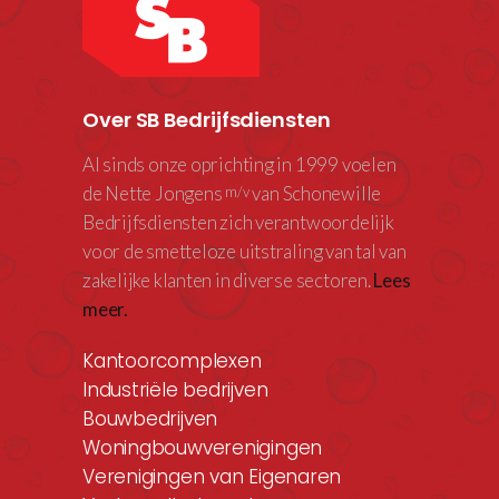
Over SB Bedrijfsdiensten
Al sinds onze oprichting in 1999 voelen
de Nette Jongens
van Schonewille
m/v
Bedrijfsdiensten zich verantwoordelijk
voor de smetteloze uitstraling van tal van
zakelijke klanten in diverse sectoren.
Lees
meer.
Kantoorcomplexen
Industriële bedrijven
Bouwbedrijven
Woningbouwverenigingen
Verenigingen van Eigenaren