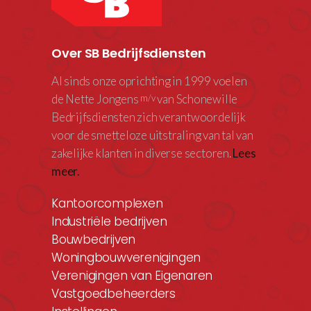
Over SB Bedrijfsdiensten
Al sinds onze oprichting in 1999 voelen
de Nette Jongens
van Schonewille
m/v
Bedrijfsdiensten zich verantwoordelijk
voor de smetteloze uitstraling van tal van
zakelijke klanten in diverse sectoren.
Lees
meer.
Kantoorcomplexen
Industriële bedrijven
Bouwbedrijven
Woningbouwverenigingen
Verenigingen van Eigenaren
Vastgoedbeheerders