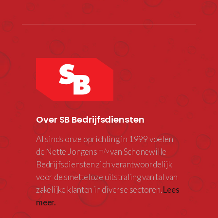
Over SB Bedrijfsdiensten
Al sinds onze oprichting in 1999 voelen
de Nette Jongens
van Schonewille
m/v
Bedrijfsdiensten zich verantwoordelijk
voor de smetteloze uitstraling van tal van
zakelijke klanten in diverse sectoren.
Lees
meer.