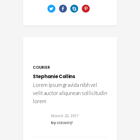
COURIER
Stephanie Collins
Lorem ipsum gravida nibh vel
velit auctor aliqunean sollicitudin
lorem
March 22, 2017
by
sbbedrijf