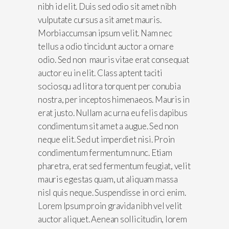
nibh id elit. Duis sed odio sit amet nibh
vulputate cursus a sit amet mauris.
Morbiaccumsan ipsum velit. Nam nec
tellus a odio tincidunt auctor a ornare
odio. Sed non mauris vitae erat consequat
auctor eu in elit. Class aptent taciti
sociosqu ad litora torquent per conubia
nostra, per inceptos himenaeos. Mauris in
erat justo. Nullam ac urna eu felis dapibus
condimentum sit amet a augue. Sed non
neque elit. Sed ut imperdiet nisi. Proin
condimentum fermentum nunc. Etiam
pharetra, erat sed fermentum feugiat, velit
mauris egestas quam, ut aliquam massa
nisl quis neque. Suspendisse in orci enim.
Lorem Ipsum proin gravida nibh vel velit
auctor aliquet. Aenean sollicitudin, lorem