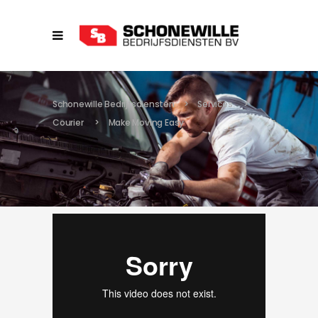
Schonewille Bedrijfsdiensten
>
Services
>
Courier
>
Make Moving Easy