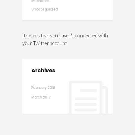
Mechanics
Uncategorized
It seams that you haven't connected with
LANDSCAPE
your Twitter account
Outdoor Space
Lorem ipsum gravida nibh vel
velit auctor aliqunean sollicitudin
Archives
lorem
February 2018
March 22, 2017
by
sbbedrijf
March 2017