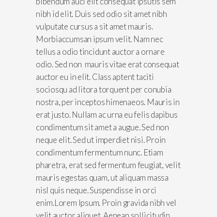
bibendum auci elit consequat ipsutis sem
nibh id elit. Duis sed odio sit amet nibh
vulputate cursus a sit amet mauris.
Morbiaccumsan ipsum velit. Nam nec
tellus a odio tincidunt auctor a ornare
odio. Sed non mauris vitae erat consequat
auctor eu in elit. Class aptent taciti
sociosqu ad litora torquent per conubia
nostra, per inceptos himenaeos. Mauris in
erat justo. Nullam ac urna eu felis dapibus
condimentum sit amet a augue. Sed non
neque elit. Sed ut imperdiet nisi. Proin
condimentum fermentum nunc. Etiam
pharetra, erat sed fermentum feugiat, velit
mauris egestas quam, ut aliquam massa
nisl quis neque. Suspendisse in orci
enim.Lorem Ipsum. Proin gravida nibh vel
velit auctor aliquet. Aenean sollicitudin,