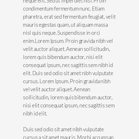
neque elit. Sed ut imperdiet nisi. Proin
condimentum fermentum nunc. Etiam
pharetra, erat sed fermentum feugiat, velit
mauris egestas quam, ut aliquam massa
nisl quis neque. Suspendisse in orci
enim.Lorem Ipsum. Proin gravida nibh vel
velit auctor aliquet. Aenean sollicitudin,
lorem quis bibendum auctor, nisi elit
consequat ipsum, nec sagittis sem nibh id
elit. Duis sed odio sit amet nibh vulputate
cursus. Lorem Ipsum. Proin gravida nibh
vel velit auctor aliquet. Aenean
sollicitudin, lorem quis bibendum auctor,
nisi elit consequat ipsum, nec sagittis sem
nibh id elit.
Duis sed odio sit amet nibh vulputate
cursus a sit amet mauris. Morbi accumsan