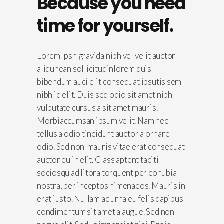
Because you need
time for yourself.
Lorem Ipsn gravida nibh vel velit auctor
aliqunean sollicitudinlorem quis
bibendum auci elit consequat ipsutis sem
nibh id elit. Duis sed odio sit amet nibh
vulputate cursus a sit amet mauris.
Morbiaccumsan ipsum velit. Nam nec
tellus a odio tincidunt auctor a ornare
odio. Sed non mauris vitae erat consequat
auctor eu in elit. Class aptent taciti
sociosqu ad litora torquent per conubia
nostra, per inceptos himenaeos. Mauris in
erat justo. Nullam ac urna eu felis dapibus
condimentum sit amet a augue. Sed non