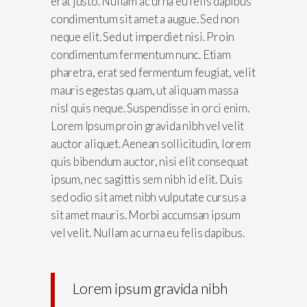
erat justo. Nullam ac urna eu felis dapibus
condimentum sit amet a augue. Sed non
neque elit. Sed ut imperdiet nisi. Proin
condimentum fermentum nunc. Etiam
pharetra, erat sed fermentum feugiat, velit
mauris egestas quam, ut aliquam massa
nisl quis neque. Suspendisse in orci enim.
Lorem Ipsum proin gravida nibh vel velit
auctor aliquet. Aenean sollicitudin, lorem
quis bibendum auctor, nisi elit consequat
ipsum, nec sagittis sem nibh id elit. Duis
sed odio sit amet nibh vulputate cursus a
sit amet mauris. Morbi accumsan ipsum
vel velit. Nullam ac urna eu felis dapibus.
Lorem ipsum gravida nibh