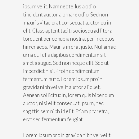
ipsum velit. Nam nec tellus a odio
tincidunt auctor a ornare odio. Sed non
mauris vitae erat consequat auctor eu in
elit. Class aptent taciti sociosqu ad litora
torquent per conubia nostra, per inceptos
himenaeos. Mauris in erat justo. Nullam ac
urna eu felis dapibus condimentum sit
amet a augue. Sed non neque elit. Sed ut
imperdiet nisi. Proin condimentum
fermentum nunc. Lorem Ipsum proin
gravida nibh vel velit auctor aliquet.
Aenean sollicitudin, lorem quis bibendum
auctor, nisi elit consequat ipsum, nec
sagittis sem nibh id elit. Etiam pharetra,
erat sed fermentum feugiat.
Lorem Ipsum proin gravida nibh vel velit