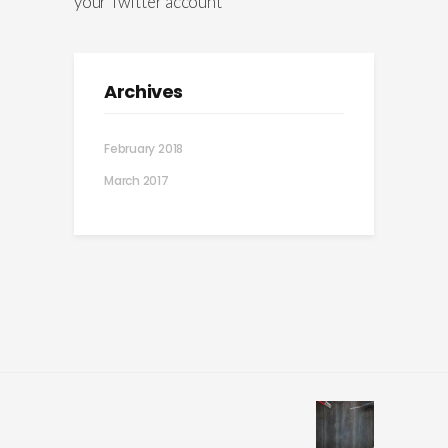
your Twitter account
Outdoor Space
Lorem ipsum gravida nibh vel
velit auctor aliqunean sollicitudin
Archives
lorem
February 2018
March 22, 2017
by
sbbedrijf
March 2017
COURIER
One Call Does It All
Lorem ipsum gravida nibh vel
velit auctor aliqunean sollicitudin
lorem