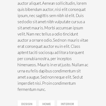
auctor aliquet. Aenean sollicitudin, lorem
quis bibendum auctor, nisi elit consequat
ipsum, nec sagittis sem nibh id elit. Duis
sed odio sit amet nibh vulputate cursus a
sit amet mauris. Morbi accumsan ipsum
velit. Nam nec tellus a odio tincidunt
auctor a ornare odio. Sed non mauris vitae
erat consequat auctor eu in elit. Class
aptent taciti sociosqu ad litora torquent
per conubia nostra, per inceptos
himenaeos. Mauris in erat justo. Nullam ac
urna eu felis dapibus condimentum sit
amet a augue. Sed non neque elit. Sed ut
imperdiet nisi. Proin condimentum
fermentum nunc.
DESIGN
HOME
INTERIOR