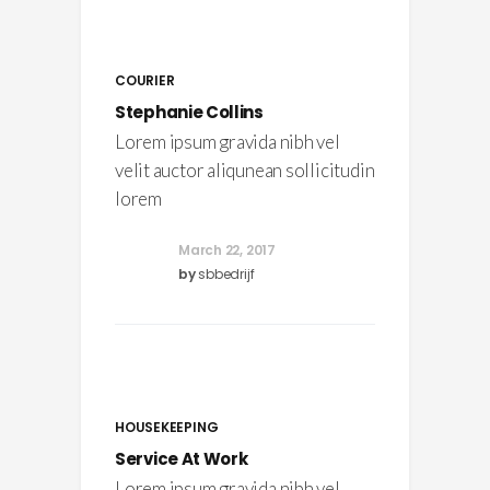
COURIER
Stephanie Collins
Lorem ipsum gravida nibh vel
velit auctor aliqunean sollicitudin
lorem
March 22, 2017
by
sbbedrijf
HOUSEKEEPING
Service At Work
Lorem ipsum gravida nibh vel