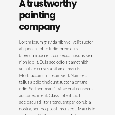
A trustworthy
painting
company
Lorem ipsum gravida nibh vel velit auctor
aliqunean sollicitudinlorem quis
bibendum auci elit consequat ipsutis sem
nibh id elit. Duis sed odio sit amet nibh
vulputate cursus a sit amet mauris.
Morbiaccumsan ipsum velit. Nam nec
tellus a odio tincidunt auctor a ornare
odio. Sed non mauris vitae erat consequat
auctor eu in elit. Class aptent taciti
sociosqu ad litora torquent per conubia
nostra, per inceptos himenaeos. Mauris in