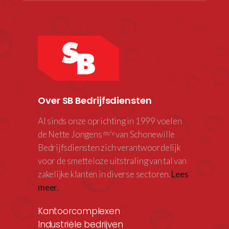
Over SB Bedrijfsdiensten
Al sinds onze oprichting in 1999 voelen
de Nette Jongens
van Schonewille
m/v
Bedrijfsdiensten zich verantwoordelijk
voor de smetteloze uitstraling van tal van
zakelijke klanten in diverse sectoren.
Lees
meer.
Kantoorcomplexen
Industriële bedrijven