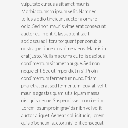
vulputate cursus a sit amet mauris.
Morbiaccumsan ipsum velit. Nam nec
tellus a odio tincidunt auctor a ornare
odio. Sed non mauris vitae erat consequat
auctor eu in elit. Class aptent taciti
sociosqu ad litora torquent per conubia
nostra, per inceptos himenaeos. Mauris in
erat justo. Nullam ac urna eu felis dapibus
condimentum sit amet a augue. Sed non
neque elit. Sed ut imperdiet nisi. Proin
condimentum fermentum nunc. Etiam
pharetra, erat sed fermentum feugiat, velit
mauris egestas quam, ut aliquam massa
nisl quis neque. Suspendisse in orci enim.
Lorem Ipsum proin gravida nibh vel velit
auctor aliquet. Aenean sollicitudin, lorem
quis bibendum auctor, nisi elit consequat